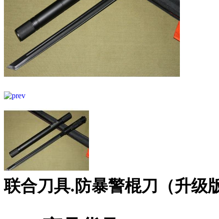
联合刀具.防暴警棍刀（升级