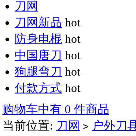
刀网
刀网新品
hot
防身电棍
hot
中国唐刀
hot
狗腿弯刀
hot
付款方式
hot
购物车中有 0 件商品
当前位置:
刀网
户外刀
>