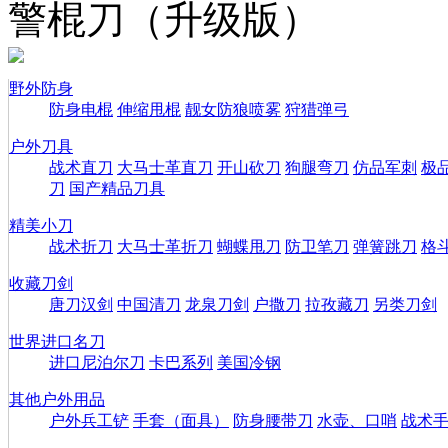
警棍刀（升级版）
野外防身
防身电棍
伸缩甩棍
靓女防狼喷雾
狩猎弹弓
户外刀具
战术直刀
大马士革直刀
开山砍刀
狗腿弯刀
仿品军刺
极
刀
国产精品刀具
精美小刀
战术折刀
大马士革折刀
蝴蝶甩刀
防卫笔刀
弹簧跳刀
格
收藏刀剑
唐刀汉剑
中国清刀
龙泉刀剑
户撒刀
拉孜藏刀
另类刀剑
世界进口名刀
进口尼泊尔刀
卡巴系列
美国冷钢
其他户外用品
户外兵工铲
手套（面具）
防身腰带刀
水壶、口哨
战术