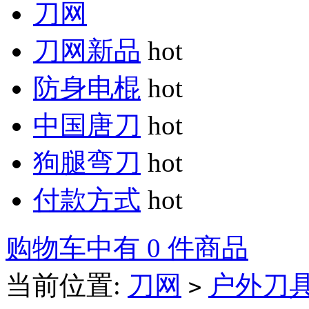
刀网
刀网新品
hot
防身电棍
hot
中国唐刀
hot
狗腿弯刀
hot
付款方式
hot
购物车中有 0 件商品
当前位置:
刀网
户外刀
>