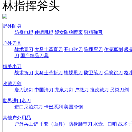
林指挥斧头
野外防身
防身电棍
伸缩甩棍
靓女防狼喷雾
狩猎弹弓
户外刀具
战术直刀
大马士革直刀
开山砍刀
狗腿弯刀
仿品军刺
极
刀
国产精品刀具
精美小刀
战术折刀
大马士革折刀
蝴蝶甩刀
防卫笔刀
弹簧跳刀
格
收藏刀剑
唐刀汉剑
中国清刀
龙泉刀剑
户撒刀
拉孜藏刀
另类刀剑
世界进口名刀
进口尼泊尔刀
卡巴系列
美国冷钢
其他户外用品
户外兵工铲
手套（面具）
防身腰带刀
水壶、口哨
战术