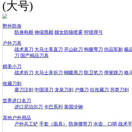
(大号)
野外防身
防身电棍
伸缩甩棍
靓女防狼喷雾
狩猎弹弓
户外刀具
战术直刀
大马士革直刀
开山砍刀
狗腿弯刀
仿品军刺
极
刀
国产精品刀具
精美小刀
战术折刀
大马士革折刀
蝴蝶甩刀
防卫笔刀
弹簧跳刀
格
收藏刀剑
唐刀汉剑
中国清刀
龙泉刀剑
户撒刀
拉孜藏刀
另类刀剑
世界进口名刀
进口尼泊尔刀
卡巴系列
美国冷钢
其他户外用品
户外兵工铲
手套（面具）
防身腰带刀
水壶、口哨
战术