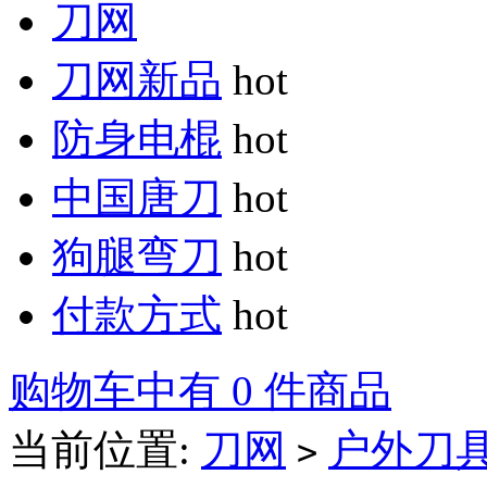
刀网
刀网新品
hot
防身电棍
hot
中国唐刀
hot
狗腿弯刀
hot
付款方式
hot
购物车中有 0 件商品
当前位置:
刀网
户外刀
>