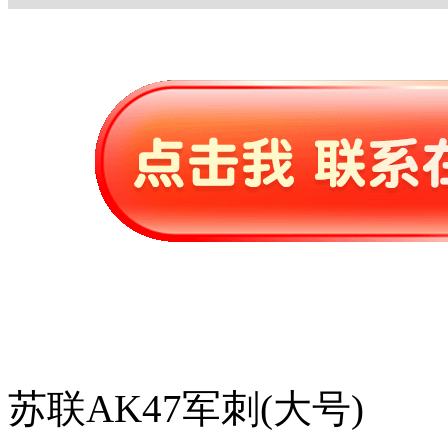
苏联AK47军刺(大号)