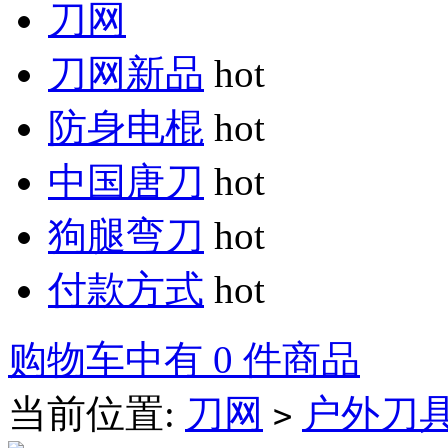
刀网
刀网新品
hot
防身电棍
hot
中国唐刀
hot
狗腿弯刀
hot
付款方式
hot
购物车中有 0 件商品
当前位置:
刀网
户外刀
>