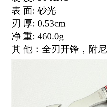
表 面: 砂光
刃 厚: 0.53cm
净 重: 460.0g
其 他：全刃开锋，附