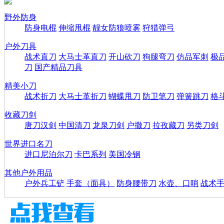
野外防身
防身电棍
伸缩甩棍
靓女防狼喷雾
狩猎弹弓
户外刀具
战术直刀
大马士革直刀
开山砍刀
狗腿弯刀
仿品军刺
极
刀
国产精品刀具
精美小刀
战术折刀
大马士革折刀
蝴蝶甩刀
防卫笔刀
弹簧跳刀
格
收藏刀剑
唐刀汉剑
中国清刀
龙泉刀剑
户撒刀
拉孜藏刀
另类刀剑
世界进口名刀
进口尼泊尔刀
卡巴系列
美国冷钢
其他户外用品
户外兵工铲
手套（面具）
防身腰带刀
水壶、口哨
战术