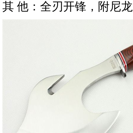
其 他：全刃开锋，附尼