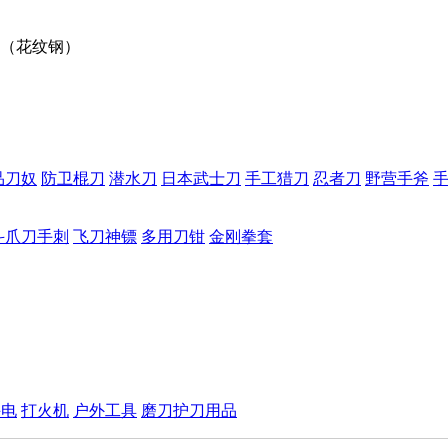
（花纹钢）
品刀奴
防卫棍刀
潜水刀
日本武士刀
手工猎刀
忍者刀
野营手斧
斗爪刀手刺
飞刀神镖
多用刀钳
金刚拳套
手电
打火机
户外工具
磨刀护刀用品