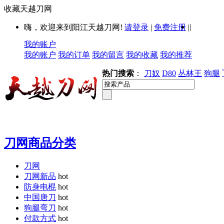
收藏天越刀网
|
嗨，欢迎来到阳江天越刀网!
请登录
|
免费注册
|
我的账户
我的账户
我的订单
我的留言
我的收藏
我的推荐
热门搜索
：
刀奴
D80
丛林王
狗腿
刀网商品分类
刀网
刀网新品
hot
防身电棍
hot
中国唐刀
hot
狗腿弯刀
hot
付款方式
hot