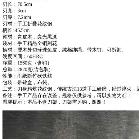
刃长：70.5cm
刃宽：3cm
刃厚：7.2mm
刃材：手工折叠花纹钢
柄长: 45.5cm
鞘材：青皮木，亮光黑漆
装材：手工精品全铜刻花
柄材：硬木外包珍珠鱼皮，纯棉绑绳、带木钉、可拆卸。
硬度区间：60HRC
净重：1560克（含鞘）
总重：2820克(含包装)
性能：削纸断竹砍铁丝
包装：带锦盒，布袋。
工艺：刀身精炼花纹钢，传统古法13道手工研磨，经过淬火，
备注：手工产品存在误差，规格仅供参考，请以实物为准！
温馨提示：本品不含刀架，刀架需另购，谢谢！