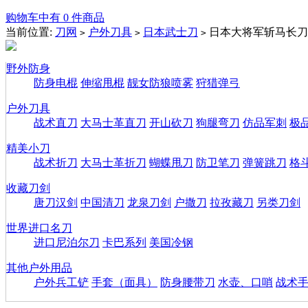
购物车中有 0 件商品
当前位置:
刀网
户外刀具
日本武士刀
日本大将军斩马长刀
>
>
>
野外防身
防身电棍
伸缩甩棍
靓女防狼喷雾
狩猎弹弓
户外刀具
战术直刀
大马士革直刀
开山砍刀
狗腿弯刀
仿品军刺
极
精美小刀
战术折刀
大马士革折刀
蝴蝶甩刀
防卫笔刀
弹簧跳刀
格
收藏刀剑
唐刀汉剑
中国清刀
龙泉刀剑
户撒刀
拉孜藏刀
另类刀剑
世界进口名刀
进口尼泊尔刀
卡巴系列
美国冷钢
其他户外用品
户外兵工铲
手套（面具）
防身腰带刀
水壶、口哨
战术