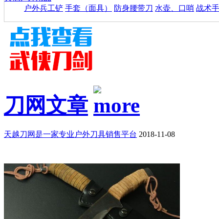
户外兵工铲
手套（面具）
防身腰带刀
水壶、口哨
战术
刀网文章
天越刀网是一家专业户外刀具销售平台
2018-11-08