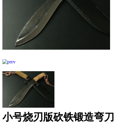
小号烧刃版砍铁锻造弯刀