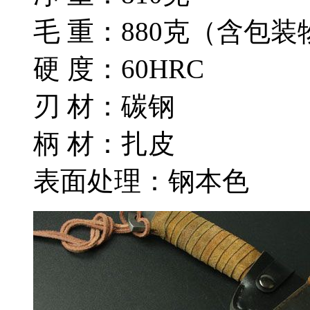
毛 重：880克（含包装
硬 度：60HRC
刃 材：碳钢
柄 材：扎皮
表面处理：钢本色