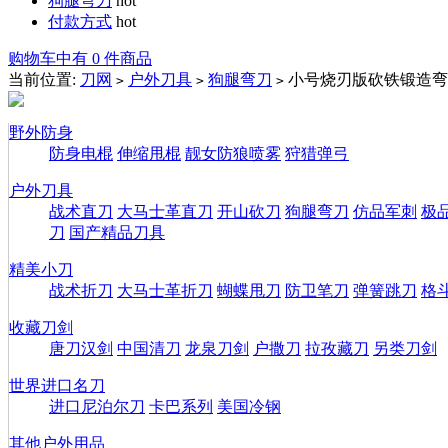
狗腿弯刀
hot
付款方式
hot
购物车中有 0 件商品
当前位置:
刀网
户外刀具
狗腿弯刀
小号烧刃版砍铁锻造弯
>
>
>
野外防身
防身电棍
伸缩甩棍
靓女防狼喷雾
狩猎弹弓
户外刀具
战术直刀
大马士革直刀
开山砍刀
狗腿弯刀
仿品军刺
极
刀
国产精品刀具
精美小刀
战术折刀
大马士革折刀
蝴蝶甩刀
防卫笔刀
弹簧跳刀
格
收藏刀剑
唐刀汉剑
中国清刀
龙泉刀剑
户撒刀
拉孜藏刀
另类刀剑
世界进口名刀
进口尼泊尔刀
卡巴系列
美国冷钢
其他户外用品