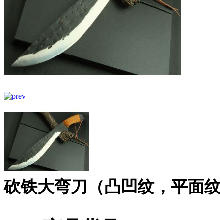
砍铁大弯刀（凸凹纹，平面