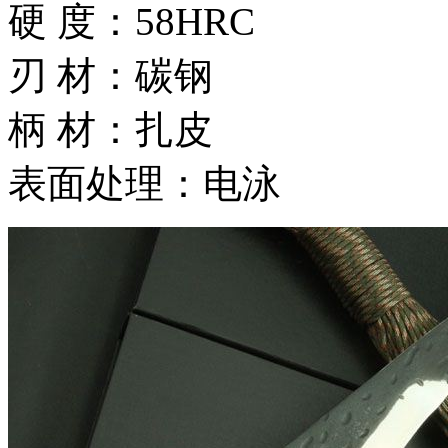
硬 度：58HRC
刃 材：碳钢
柄 材：扎皮
表面处理：电泳