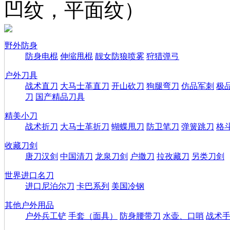
凹纹，平面纹）
野外防身
防身电棍
伸缩甩棍
靓女防狼喷雾
狩猎弹弓
户外刀具
战术直刀
大马士革直刀
开山砍刀
狗腿弯刀
仿品军刺
极
刀
国产精品刀具
精美小刀
战术折刀
大马士革折刀
蝴蝶甩刀
防卫笔刀
弹簧跳刀
格
收藏刀剑
唐刀汉剑
中国清刀
龙泉刀剑
户撒刀
拉孜藏刀
另类刀剑
世界进口名刀
进口尼泊尔刀
卡巴系列
美国冷钢
其他户外用品
户外兵工铲
手套（面具）
防身腰带刀
水壶、口哨
战术