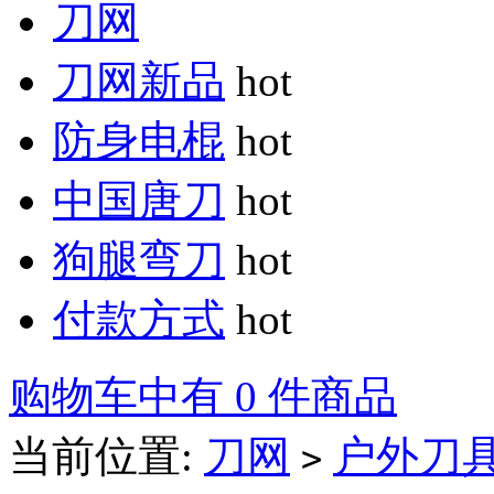
刀网
刀网新品
hot
防身电棍
hot
中国唐刀
hot
狗腿弯刀
hot
付款方式
hot
购物车中有 0 件商品
当前位置:
刀网
户外刀
>